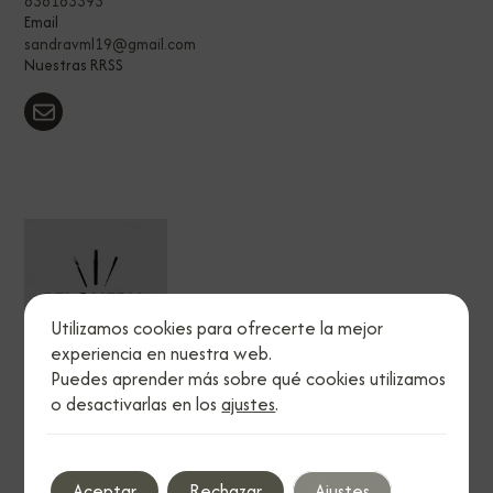
636163393
Email
sandravml19@gmail.com
Nuestras RRSS
Utilizamos cookies para ofrecerte la mejor
experiencia en nuestra web.
Puedes aprender más sobre qué cookies utilizamos
o desactivarlas en los
ajustes
.
Legal
Política de privacidad
Política de cookies
Aceptar
Rechazar
Ajustes