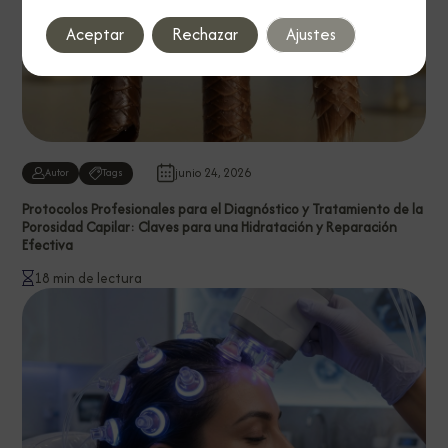
Aceptar
Rechazar
Ajustes
junio 24, 2026
Autor
Tags
Protocolos Profesionales para el Diagnóstico y Tratamiento de la
Porosidad Capilar: Claves para una Hidratación y Reparación
Efectiva
18 min de lectura