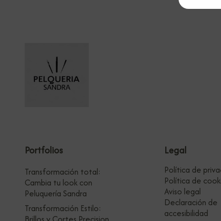
Portfolios
Legal
Política de priv
Transformación total:
Política de cook
Cambia tu look con
Aviso legal
Peluquería Sandra
Declaración de
Transformación Estilo:
accesibilidad
Brillos y Cortes Precision