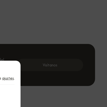
del
 cada
Visítanos
al.
os
ajustes
.