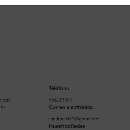
Teléfono
acidad
636163393
ies
Correo electrónico
sandravml19@gmail.com
Nuestras Redes