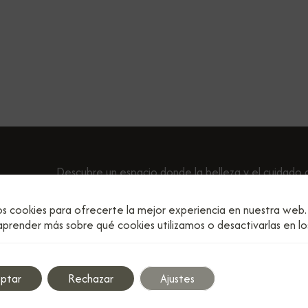
Descubre un espacio donde la belleza y el cuidado 
cabello son nuestra prioridad. En Peluquería Sandra,
peinado está diseñado para resaltar tu estilo person
os cookies para ofrecerte la mejor experiencia en nuestra web.
prender más sobre qué cookies utilizamos o desactivarlas en l
ptar
Rechazar
Ajustes