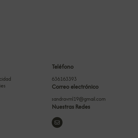
Teléfono
acidad
636163393
ies
Correo electrónico
sandravml19@gmail.com
Nuestras Redes