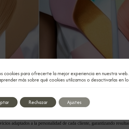
Etiqueta: Landscape photography requires pa
os cookies para ofrecerte la mejor experiencia en nuestra web.
prender más sobre qué cookies utilizamos o desactivarlas en l
oloración y corte
ptar
Rechazar
Ajustes
nnovadoras como el contouring capilar.
idad y estilo único de cada cliente.
rvicios adaptados a la personalidad de cada cliente, garantizando result