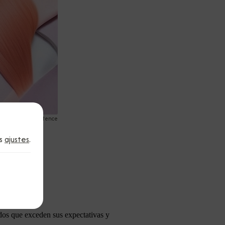
tience and persistence
os
ajustes
.
ados que exceden sus expectativas y