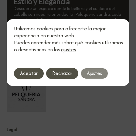
Estilo y Elegancia
Descubre un espacio donde la belleza y el cuidado del
cabello son nuestra prioridad. En Peluquería Sandra, cada
peinado está diseñado para resaltar tu estilo personal.
Utilizamos cookies para ofrecerte la mejor
Visítanos
experiencia en nuestra web.
Puedes aprender más sobre qué cookies utilizamos
o desactivarlas en los
ajustes
.
Aceptar
Rechazar
Ajustes
Legal