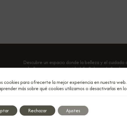
Descubre un espacio donde la belleza y el cuidado 
cabello son nuestra prioridad. En Peluquería Sandra,
peinado está diseñado para resaltar tu estilo person
os cookies para ofrecerte la mejor experiencia en nuestra web.
prender más sobre qué cookies utilizamos o desactivarlas en l
ptar
Rechazar
Ajustes