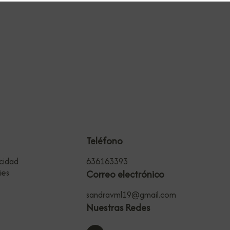
Teléfono
acidad
636163393
ies
Correo electrónico
sandravml19@gmail.com
Nuestras Redes