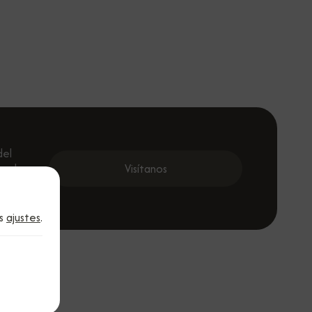
del
 cada
Visítanos
al.
os
ajustes
.