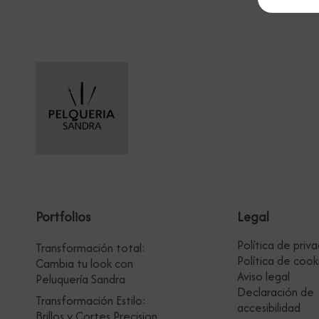
Portfolios
Legal
Política de priv
Transformación total:
Política de cook
Cambia tu look con
Aviso legal
Peluquería Sandra
Declaración de
Transformación Estilo:
accesibilidad
Brillos y Cortes Precision