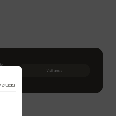
del
 cada
Visítanos
al.
os
ajustes
.