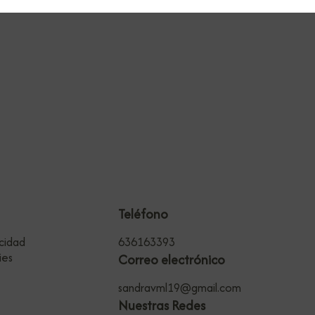
Teléfono
acidad
636163393
ies
Correo electrónico
sandravml19@gmail.com
Nuestras Redes