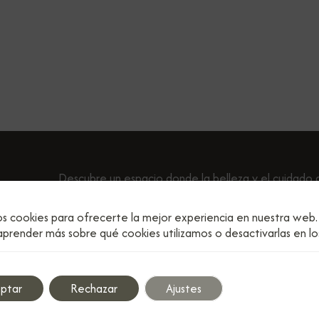
Descubre un espacio donde la belleza y el cuidado 
cabello son nuestra prioridad. En Peluquería Sandra,
peinado está diseñado para resaltar tu estilo person
os cookies para ofrecerte la mejor experiencia en nuestra web.
prender más sobre qué cookies utilizamos o desactivarlas en l
ptar
Rechazar
Ajustes