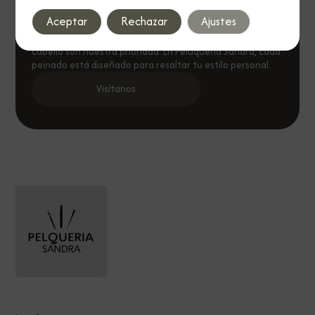
Estilo y Elegancia
Aceptar
Rechazar
Ajustes
Descubre un espacio donde la belleza y el cuidado del
cabello son nuestra prioridad. En Peluquería Sandra, cada
peinado está diseñado para resaltar tu estilo personal.
Visítanos