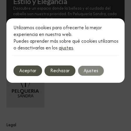
Estilo y Elegancia
Descubre un espacio donde la belleza y el cuidado del
cabello son nuestra prioridad. En Peluquería Sandra, cada
peinado está diseñado para resaltar tu estilo personal.
Utilizamos cookies para ofrecerte la mejor
Visítanos
experiencia en nuestra web.
Puedes aprender más sobre qué cookies utilizamos
o desactivarlas en los
ajustes
.
Aceptar
Rechazar
Ajustes
Legal